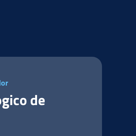
dor
ógico de